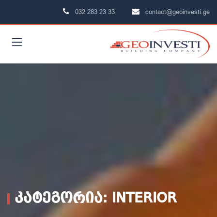
032 283 23 33
contact@geoinvesti.ge
ᲙᲐᲢᲔᲒᲝᲠᲘᲐ: INTERIOR