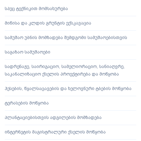
სპეც ტექნიკით მომსახურება
მიწისა და კლდის გრუნტის ექსკავაცია
სამუშაო უბნის მომზადება შემდგომი სამუშაოებისთვის
საგაზაო სამუშაოები
სადრენაჟე, საირიგაციო, სამელიორაციო, სანიაღვრე,
საკანალიზაციო ქსელის პროექტირება და მოწყობა
ჰესების, წყალსაცავების და ხელოვნური ტბების მოწყობა
ტერასების მოწყობა
პლანტაციებისთვის ადგილების მომზადება
ინტერნეტის მაგისტრალური ქსელის მოწყობა