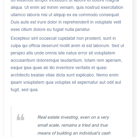
do eiusmod tempor incididunt ut labore et dolore magna
aliqua. Ut enim ad minim veniam, quis nostrud exercitation
ullamco laboris nisi ut aliquip ex ea commodo consequat.
Duis aute est irure dolor in reprehenderit in voluptate velit
esse cillum dolore eu fugiat nulla pariatur.
Excepteur sint occaecat cupidatat non proident, sunt in
culpa qui officia deserunt mollit anim id est laborum. Sed ut
perspici atis unde omnis iste natus error sit voluptatem
accusantium doloremque laudantium, totam rem aperiam,
eaque ipsa quae ab illo inventore veritatis et quasi
architecto beatae vitae dicta sunt explicabo. Nemo enim
ipsam voluptatem quia voluptas sit aspernatur aut odit aut
fugit, sed quia.
Real estate investing, even on a very
small scale, remains a tried and true
means of building an individual’s cash