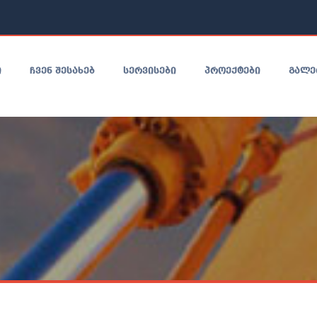
Ი
ᲩᲕᲔᲜ ᲨᲔᲡᲐᲮᲔᲑ
ᲡᲔᲠᲕᲘᲡᲔᲑᲘ
ᲞᲠᲝᲔᲥᲢᲔᲑᲘ
ᲒᲐᲚᲔ