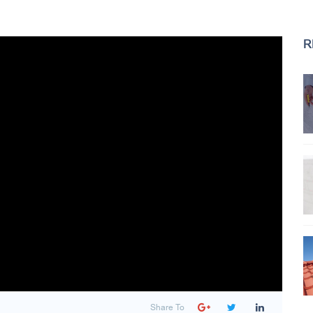
R
Share To