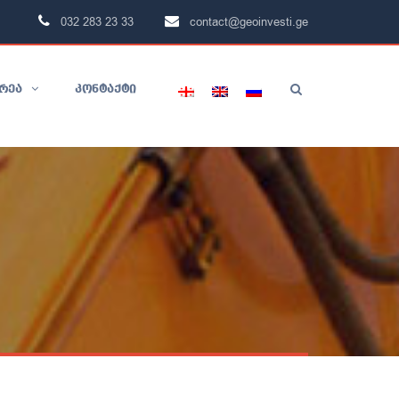
032 283 23 33
contact@geoinvesti.ge
ᲠᲔᲐ
ᲙᲝᲜᲢᲐᲥᲢᲘ