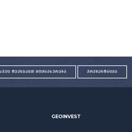
ᲡᲞᲔᲪ ᲢᲔᲥᲜᲘᲙᲘᲗ ᲛᲝᲛᲡᲐᲮᲣᲠᲔᲑᲐ
ᲞᲠᲔᲖᲔᲜᲢᲐᲪᲘᲐ
GEOINVEST