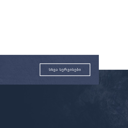
ᲡᲮᲕᲐ ᲡᲔᲠᲕᲘᲡᲔᲑᲘ