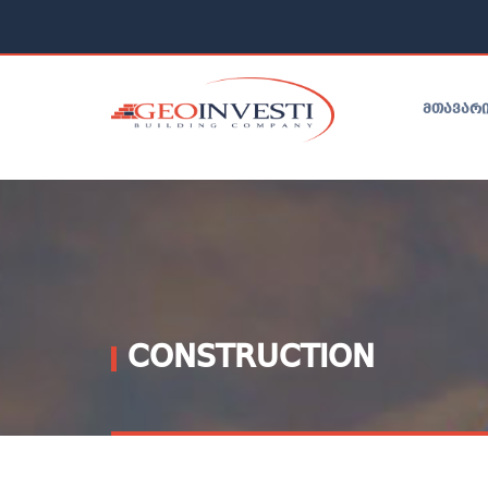
ᲛᲗᲐᲕᲐᲠ
CONSTRUCTION