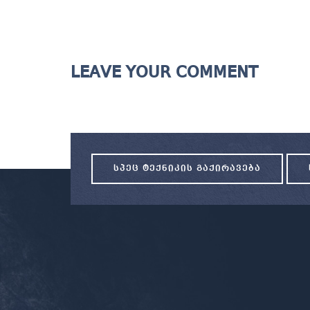
LEAVE YOUR COMMENT
ᲡᲞᲔᲪ ᲢᲔᲥᲜᲘᲙᲘᲡ ᲒᲐᲥᲘᲠᲐᲕᲔᲑᲐ